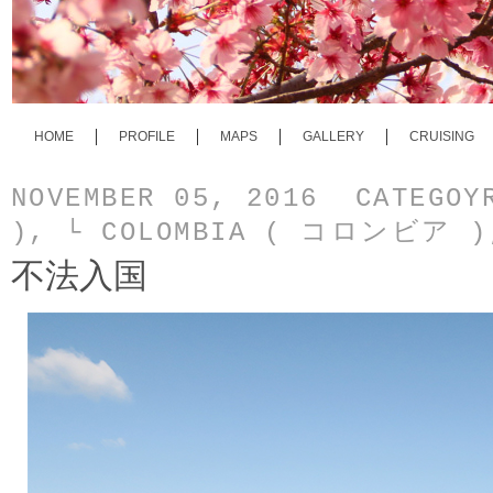
HOME
PROFILE
MAPS
GALLERY
CRUISING
NOVEMBER 05, 2016 CATEGO
)
,
└ COLOMBIA ( コロンビア )
不法入国