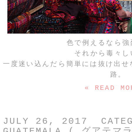
色で例えるなら強
それから毒々し
一度迷い込んだら簡単には抜け出せ
路。
« READ MO
JULY 26, 2017 CATE
GUATEMALA ( グアテマラ