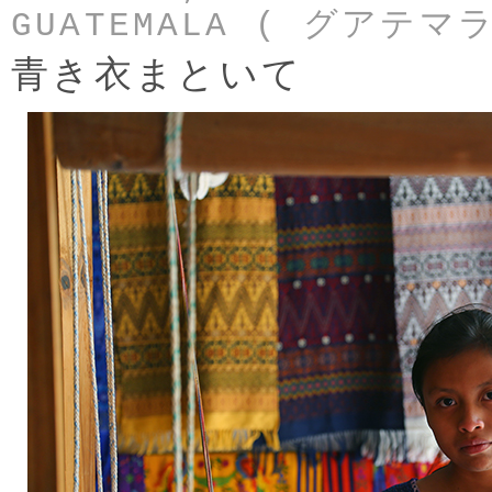
GUATEMALA ( グアテマラ
青き衣まといて