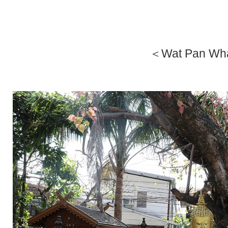
★
★
＜Wat Pan W