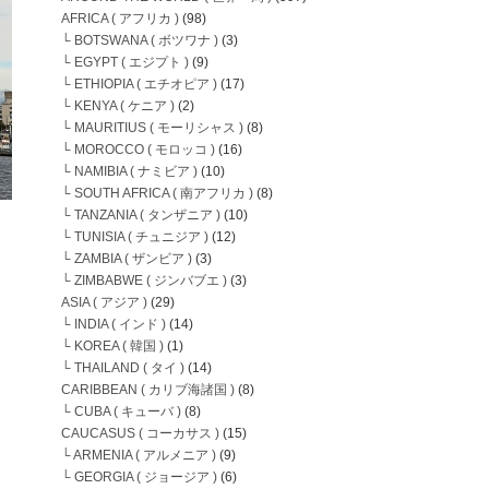
AFRICA ( アフリカ )
(98)
└ BOTSWANA ( ボツワナ )
(3)
└ EGYPT ( エジプト )
(9)
└ ETHIOPIA ( エチオピア )
(17)
└ KENYA ( ケニア )
(2)
└ MAURITIUS ( モーリシャス )
(8)
└ MOROCCO ( モロッコ )
(16)
└ NAMIBIA ( ナミビア )
(10)
└ SOUTH AFRICA ( 南アフリカ )
(8)
└ TANZANIA ( タンザニア )
(10)
└ TUNISIA ( チュニジア )
(12)
└ ZAMBIA ( ザンビア )
(3)
└ ZIMBABWE ( ジンバブエ )
(3)
ASIA ( アジア )
(29)
└ INDIA ( インド )
(14)
└ KOREA ( 韓国 )
(1)
└ THAILAND ( タイ )
(14)
CARIBBEAN ( カリブ海諸国 )
(8)
└ CUBA ( キューバ )
(8)
CAUCASUS ( コーカサス )
(15)
└ ARMENIA ( アルメニア )
(9)
└ GEORGIA ( ジョージア )
(6)