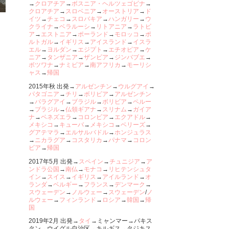
→
クロアチア
→
ボスニア・ヘルツェゴビナ
→
クロアチア
→
スロベニア
→
オーストリア
→
ド
イツ
→
チェコ
→
スロバキア
→
ハンガリー
→
ウ
クライナ
→
ベラルーシ
→
リトアニア
→
ラトビ
ア
→
エストニア
→
ポーランド
→
モロッコ
→
ポ
ルトガル
→
イギリス
→
アイスランド
→
イスラ
エル
→
ヨルダン
→
エジプト
→
エチオピア
→
ケ
ニア
→
タンザニア
→
ザンビア
→
ジンバブエ
→
ボツワナ
→
ナミビア
→
南アフリカ
→
モーリシ
ャス
→
帰国
2015年秋 出発→
アルゼンチン
→
ウルグアイ
→
パタゴニア
→
チリ
→
ボリビア
→
アルゼンチン
→
パラグアイ
→
ブラジル
→
ボリビア
→
ペルー
→
ブラジル
→
仏領ギアナ
→
スリナム
→
ガイア
ナ
→
ベネズエラ
→
コロンビア
→
エクアドル
→
メキシコ
→
キューバ
→
メキシコ
→
ベリーズ
→
グアテマラ
→
エルサルバドル
→
ホンジュラス
→
ニカラグア
→
コスタリカ
→
パナマ
→
コロン
ビア
→
帰国
2017年5月 出発→
スペイン
→
チュニジア
→
ア
ンドラ公国
→
南仏
→
モナコ
→
リヒテンシュタ
イン
→
スイス
→
イギリス
→
アイルランド
→
オ
ランダ
→
ベルギー
→
フランス
→
デンマーク
→
スウェーデン
→
ノルウェー
→
スウェーデン
/
ノ
ルウェー
→
フィンランド
→
ロシア
→
韓国
→
帰
国
2019年2月 出発→
タイ
→ミャンマー→パキス
タン→ウイグル自治区→キルギス→タジキス