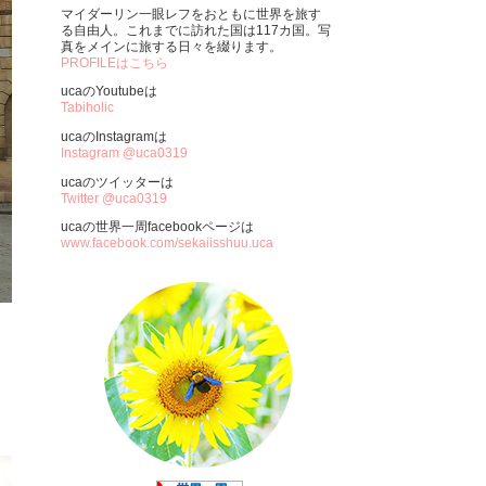
マイダーリン一眼レフをおともに世界を旅す
る自由人。これまでに訪れた国は117カ国。写
真をメインに旅する日々を綴ります。
PROFILEはこちら
ucaのYoutubeは
Tabiholic
ucaのInstagramは
Instagram @uca0319
ucaのツイッターは
Twitter @uca0319
ucaの世界一周facebookページは
www.facebook.com/sekaiisshuu.uca