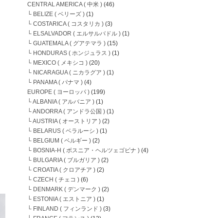
CENTRAL AMERICA ( 中米 )
(46)
└ BELIZE ( ベリーズ )
(1)
└ COSTARICA ( コスタリカ )
(3)
└ ELSALVADOR ( エルサルバドル )
(1)
└ GUATEMALA ( グアテマラ )
(15)
└ HONDURAS ( ホンジュラス )
(1)
└ MEXICO ( メキシコ )
(20)
└ NICARAGUA ( ニカラグア )
(1)
└ PANAMA ( パナマ )
(4)
EUROPE ( ヨーロッパ )
(199)
└ ALBANIA ( アルバニア )
(1)
└ ANDORRA ( アンドラ公国 )
(1)
└ AUSTRIA ( オーストリア )
(2)
└ BELARUS ( ベラルーシ )
(1)
└ BELGIUM ( ベルギー )
(2)
└ BOSNIA-H ( ボスニア・ヘルツェゴビナ )
(4)
└ BULGARIA ( ブルガリア )
(2)
└ CROATIA ( クロアチア )
(2)
└ CZECH ( チェコ )
(6)
└ DENMARK ( デンマーク )
(2)
└ ESTONIA ( エストニア )
(1)
└ FINLAND ( フィンランド )
(3)