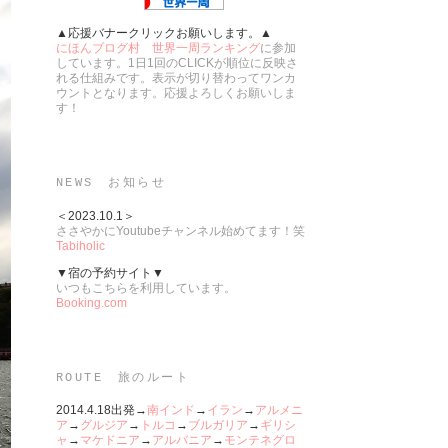
▲応援バナークリックお願いします。▲
にほんブログ村 世界一周ランキング
に参加
しています。1日1回のCLICKが順位に反映さ
れる仕組みです。表示が切り替わってワンカ
ウントとなります。応援よろしくお願いしま
す！
NEWS お知らせ
＜2023.10.1＞
ささやかにYoutubeチャンネル始めてます！笑
Tabiholic
▼宿の予約サイト▼
いつもこちらを利用しています。
Booking.com
ROUTE 旅のルート
2014.4.18出発→
南インド
→
イラン
→
アルメニ
ア
→
グルジア
→
トルコ
→
ブルガリア
→
ギリシ
ャ
→
マケドニア
→
アルバニア
→
モンテネグロ