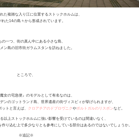
れた複雑な入り江に位置するストックホルムは、
がれた14の島々から形成されています。
ちの一つ、街の真ん中にある小さな島、
メン島の旧市街ガラムスタンを訪ねました。
★
★
ところで、
魔女の宅急便』のモデルとして有名なのは、
デンのゴットランド島、世界遺産の街ヴィスビィが挙げられますが、
ポットと言えば、
クロアチアのドブロヴニク
や
ポルトガルのリスボン
など。
いる以上ストックホルムに強い影響を受けているのは間違いなく、
を作り込む上で多少なりとも参考にしている部分はあるのではないでしょうか。
※追記※