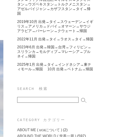
タン→ウズベキスタン→トルクメニスタン→
アゼルバイジャン→カザフスタン→タイ→帰
国
2019年10月 出発→タイ→スウェーデン→イギ
リス→アメリカ→ドバイ→オマーン→サウジ
アラビア→バーレーン→クウェート→帰国
2022年11月 出発→タイ→ラオス→タイ→帰国
2023年6月 出発→韓国→台湾→フィリピン→
スリランカ→モルディブ→マレーシア→ブル
ネイ→帰国
2025年1月 出発→タイ→インドネシア→東テ
ィモール→帰国 10月 出発→ベトナム→帰国
SEARCH 検索
CATEGORY カテゴリー
ABOUT ME ( ucaについて )
(2)
AROUND THE WORLD ( 世界一周 )
(597)