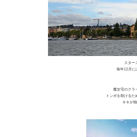
スター
毎年12月
魔女宅のクラ
トンボを助けるた
キキが独