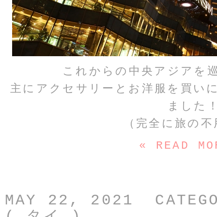
これからの中央アジアを
主にアクセサリーとお洋服を買い
ました
（完全に旅の不
« READ MO
MAY 22, 2021 CATEG
( タイ )