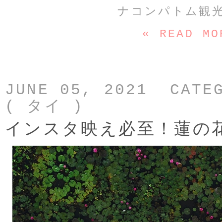
ナコンパトム観
« READ MO
JUNE 05, 2021 CATE
( タイ )
インスタ映え必至！蓮の