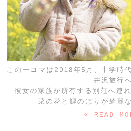
この一コマは2018年5月、中学
井沢旅行
彼女の家族が所有する別荘へ連
菜の花と鯉のぼりが綺麗
« READ MO