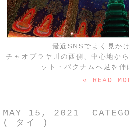
最近SNSでよく見か
チャオプラヤ川の西側、中心地か
ット・パクナムへ足を伸
« READ MO
MAY 15, 2021 CATEG
( タイ )