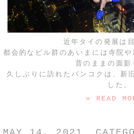
近年タイの発展は
都会的なビル群のあいまには寺院や
昔のままの面影
久しぶりに訪れたバンコクは、新
した。
« READ MO
MAY 14, 2021 CATEG