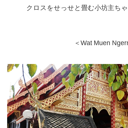
クロスをせっせと畳む小坊主ちゃ
★
★
＜Wat Muen Nger