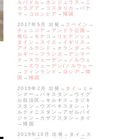
ルバドル
→
ホンジュラス
→
ニ
カラグア
→
コスタリカ
→
パナ
マ
→
コロンビア
→
帰国
2017年5月 出発→
スペイン
→
チュニジア
→
アンドラ公国
→
南仏
→
モナコ
→
リヒテンシュ
タイン
→
スイス
→
イギリス
→
アイルランド
→
オランダ
→
ベ
ルギー
→
フランス
→
デンマー
ク
→
スウェーデン
→
ノルウェ
ー
→
スウェーデン
/
ノルウェー
→
フィンランド
→
ロシア
→
韓
国
→
帰国
2019年2月 出発→
タイ
→ミャ
ンマー→パキスタン→ウイグ
ル自治区→キルギス→タジキ
スタン→ウズベキスタン→ト
ルクメニスタン→アゼルバイ
ジャン→カザフスタン→タイ
→帰国
2019年10月 出発→タイ→ス