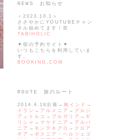
NEWS お知らせ
＜2023.10.1＞
ささやかにYOUTUBEチャン
ネル始めてます！笑
TABIHOLIC
▼宿の予約サイト▼
いつもこちらを利用していま
す。
BOOKING.COM
ROUTE 旅のルート
2014.4.18出発→
南インド
→
イラン
→
アルメニア
→
グルジ
ア
→
トルコ
→
ブルガリア
→
ギ
リシャ
→
マケドニア
→
アルバ
ニア
→
モンテネグロ
→
クロア
チア
→
ボスニア・ヘルツェゴ