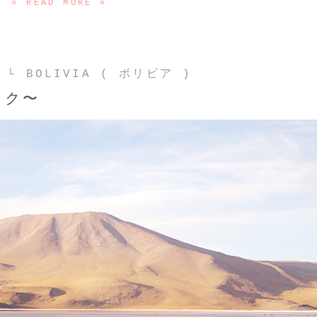
« READ MORE »
:
└ BOLIVIA ( ボリビア )
ンク〜