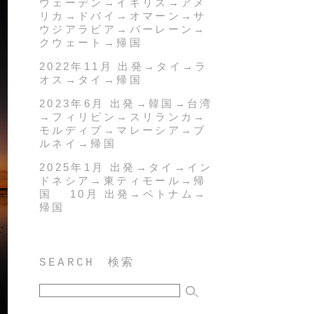
ウェーデン→イギリス→アメ
リカ→ドバイ→オマーン→サ
ウジアラビア→バーレーン→
クウェート→帰国
2022年11月 出発→タイ→ラ
オス→タイ→帰国
2023年6月 出発→韓国→台湾
→フィリピン→スリランカ→
モルディブ→マレーシア→ブ
ルネイ→帰国
2025年1月 出発→タイ→イン
ドネシア→東ティモール→帰
国 10月 出発→ベトナム→
帰国
SEARCH 検索