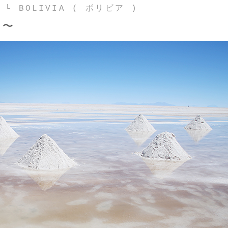
:
└ BOLIVIA ( ボリビア )
白〜