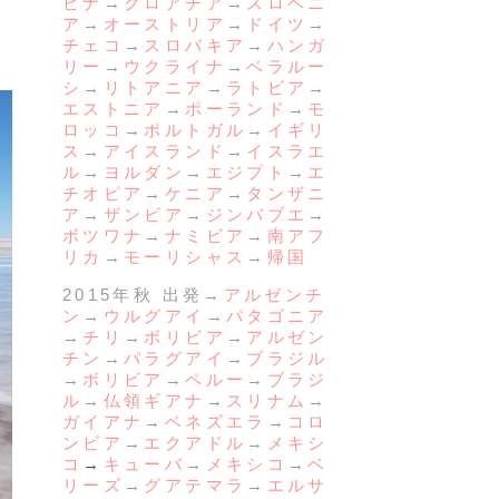
ビナ
→
クロアチア
→
スロベニ
ア
→
オーストリア
→
ドイツ
→
チェコ
→
スロバキア
→
ハンガ
リー
→
ウクライナ
→
ベラルー
シ
→
リトアニア
→
ラトビア
→
エストニア
→
ポーランド
→
モ
ロッコ
→
ポルトガル
→
イギリ
ス
→
アイスランド
→
イスラエ
ル
→
ヨルダン
→
エジプト
→
エ
チオピア
→
ケニア
→
タンザニ
ア
→
ザンビア
→
ジンバブエ
→
ボツワナ
→
ナミビア
→
南アフ
リカ
→
モーリシャス
→
帰国
2015年秋 出発→
アルゼンチ
ン
→
ウルグアイ
→
パタゴニア
→
チリ
→
ボリビア
→
アルゼン
チン
→
パラグアイ
→
ブラジル
→
ボリビア
→
ペルー
→
ブラジ
ル
→
仏領ギアナ
→
スリナム
→
ガイアナ
→
ベネズエラ
→
コロ
ンビア
→
エクアドル
→
メキシ
コ
→
キューバ
→
メキシコ
→
ベ
リーズ
→
グアテマラ
→
エルサ