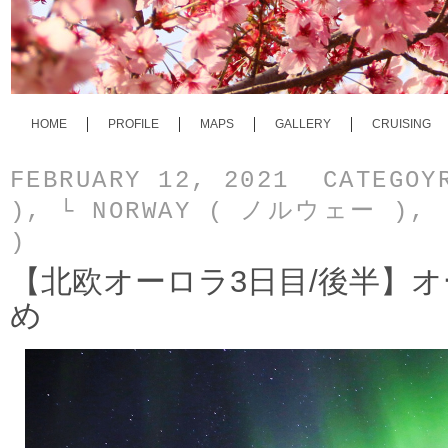
HOME
PROFILE
MAPS
GALLERY
CRUISING
FEBRUARY 12, 2021 CATEGO
)
,
└ NORWAY ( ノルウェー )
,
)
【北欧オーロラ3日目/後半】
め