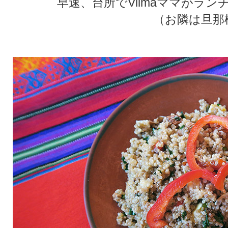
早速、台所でVilmaママがラ
（お隣は旦那