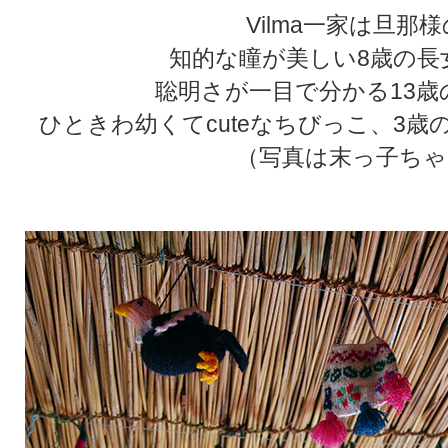
Vilma一家は旦那様の
知的な瞳が美しい8歳の長女
聡明さが一目で分かる13歳の長
ひときわ幼くてcuteなちびっこ、3歳の
（写真は末っ子ちゃ