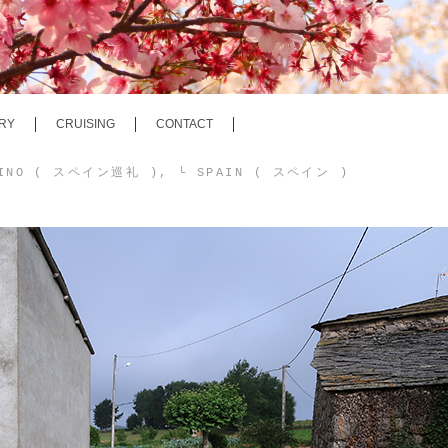
RY
CRUISING
CONTACT
MINO ( スペイン巡礼 )
,
└ SPAIN ( スペイン )