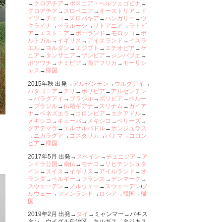
→
クロアチア
→
ボスニア・ヘルツェゴビナ
→
クロアチア
→
スロベニア
→
オーストリア
→
ド
イツ
→
チェコ
→
スロバキア
→
ハンガリー
→
ウ
クライナ
→
ベラルーシ
→
リトアニア
→
ラトビ
ア
→
エストニア
→
ポーランド
→
モロッコ
→
ポ
ルトガル
→
イギリス
→
アイスランド
→
イスラ
エル
→
ヨルダン
→
エジプト
→
エチオピア
→
ケ
ニア
→
タンザニア
→
ザンビア
→
ジンバブエ
→
ボツワナ
→
ナミビア
→
南アフリカ
→
モーリシ
ャス
→
帰国
2015年秋 出発→
アルゼンチン
→
ウルグアイ
→
パタゴニア
→
チリ
→
ボリビア
→
アルゼンチン
→
パラグアイ
→
ブラジル
→
ボリビア
→
ペルー
→
ブラジル
→
仏領ギアナ
→
スリナム
→
ガイア
ナ
→
ベネズエラ
→
コロンビア
→
エクアドル
→
メキシコ
→
キューバ
→
メキシコ
→
ベリーズ
→
グアテマラ
→
エルサルバドル
→
ホンジュラス
→
ニカラグア
→
コスタリカ
→
パナマ
→
コロン
ビア
→
帰国
2017年5月 出発→
スペイン
→
チュニジア
→
ア
ンドラ公国
→
南仏
→
モナコ
→
リヒテンシュタ
イン
→
スイス
→
イギリス
→
アイルランド
→
オ
ランダ
→
ベルギー
→
フランス
→
デンマーク
→
スウェーデン
→
ノルウェー
→
スウェーデン
/
ノ
ルウェー
→
フィンランド
→
ロシア
→
韓国
→
帰
国
2019年2月 出発→
タイ
→ミャンマー→パキス
タン→ウイグル自治区→キルギス→タジキス