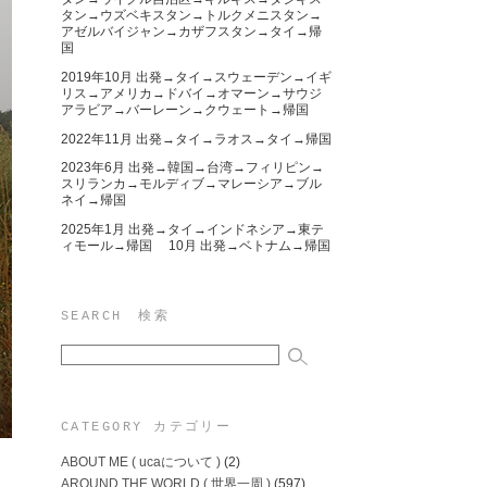
タン→ウズベキスタン→トルクメニスタン→
アゼルバイジャン→カザフスタン→タイ→帰
国
2019年10月 出発→タイ→スウェーデン→イギ
リス→アメリカ→ドバイ→オマーン→サウジ
アラビア→バーレーン→クウェート→帰国
2022年11月 出発→タイ→ラオス→タイ→帰国
2023年6月 出発→韓国→台湾→フィリピン→
スリランカ→モルディブ→マレーシア→ブル
ネイ→帰国
2025年1月 出発→タイ→インドネシア→東テ
ィモール→帰国 10月 出発→ベトナム→帰国
SEARCH 検索
CATEGORY カテゴリー
ABOUT ME ( ucaについて )
(2)
AROUND THE WORLD ( 世界一周 )
(597)