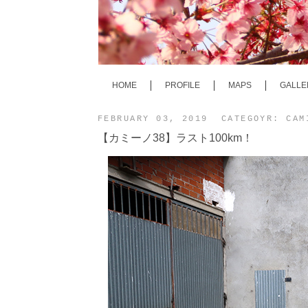
HOME
PROFILE
MAPS
GALLE
FEBRUARY 03, 2019 CATEGOYR:
CA
【カミーノ38】ラスト100km！