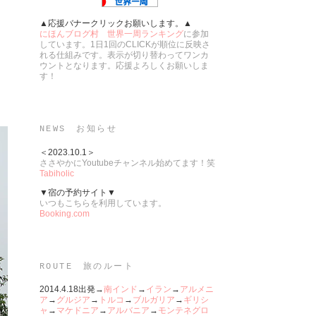
▲応援バナークリックお願いします。▲
にほんブログ村 世界一周ランキング
に参加
しています。1日1回のCLICKが順位に反映さ
れる仕組みです。表示が切り替わってワンカ
ウントとなります。応援よろしくお願いしま
す！
NEWS お知らせ
＜2023.10.1＞
ささやかにYoutubeチャンネル始めてます！笑
Tabiholic
▼宿の予約サイト▼
いつもこちらを利用しています。
Booking.com
ROUTE 旅のルート
2014.4.18出発→
南インド
→
イラン
→
アルメニ
ア
→
グルジア
→
トルコ
→
ブルガリア
→
ギリシ
ャ
→
マケドニア
→
アルバニア
→
モンテネグロ