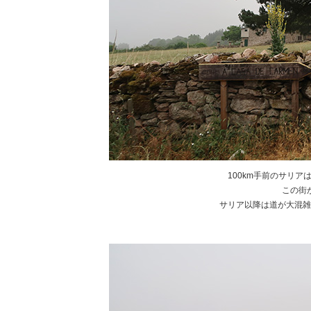
100km手前のサリ
この街
サリア以降は道が大混雑