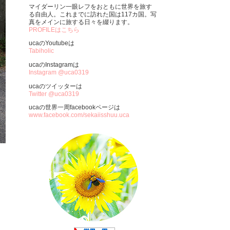
マイダーリン一眼レフをおともに世界を旅す
る自由人。これまでに訪れた国は117カ国。写
真をメインに旅する日々を綴ります。
PROFILEはこちら
ucaのYoutubeは
Tabiholic
ucaのInstagramは
Instagram @uca0319
ucaのツイッターは
Twitter @uca0319
ucaの世界一周facebookページは
www.facebook.com/sekaiisshuu.uca