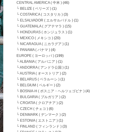
CENTRAL AMERICA ( 中米 )
(46)
└ BELIZE ( ベリーズ )
(1)
└ COSTARICA ( コスタリカ )
(3)
└ ELSALVADOR ( エルサルバドル )
(1)
└ GUATEMALA ( グアテマラ )
(15)
└ HONDURAS ( ホンジュラス )
(1)
└ MEXICO ( メキシコ )
(20)
└ NICARAGUA ( ニカラグア )
(1)
└ PANAMA ( パナマ )
(4)
EUROPE ( ヨーロッパ )
(199)
└ ALBANIA ( アルバニア )
(1)
└ ANDORRA ( アンドラ公国 )
(1)
└ AUSTRIA ( オーストリア )
(2)
└ BELARUS ( ベラルーシ )
(1)
└ BELGIUM ( ベルギー )
(2)
└ BOSNIA-H ( ボスニア・ヘルツェゴビナ )
(4)
└ BULGARIA ( ブルガリア )
(2)
└ CROATIA ( クロアチア )
(2)
└ CZECH ( チェコ )
(6)
└ DENMARK ( デンマーク )
(2)
└ ESTONIA ( エストニア )
(1)
└ FINLAND ( フィンランド )
(3)