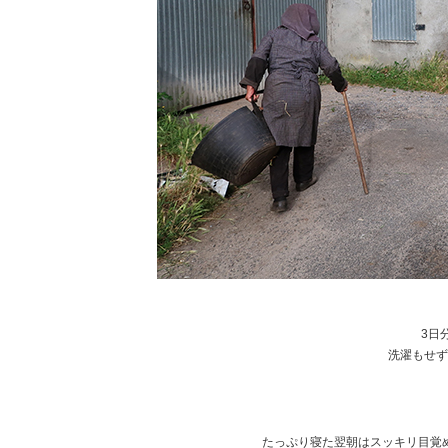
3日
洗濯もせず
たっぷり寝た翌朝はスッキリ目覚