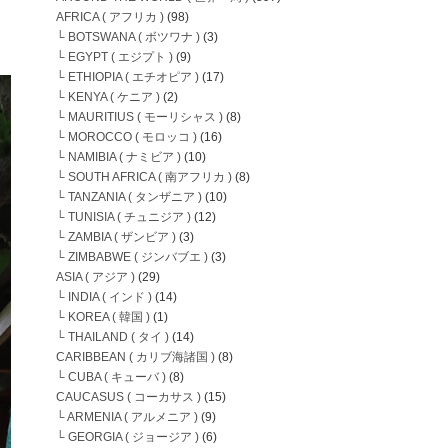
AFRICA ( アフリカ )
(98)
└ BOTSWANA ( ボツワナ )
(3)
└ EGYPT ( エジプト )
(9)
└ ETHIOPIA ( エチオピア )
(17)
└ KENYA ( ケニア )
(2)
└ MAURITIUS ( モーリシャス )
(8)
└ MOROCCO ( モロッコ )
(16)
└ NAMIBIA ( ナミビア )
(10)
└ SOUTH AFRICA ( 南アフリカ )
(8)
└ TANZANIA ( タンザニア )
(10)
└ TUNISIA ( チュニジア )
(12)
└ ZAMBIA ( ザンビア )
(3)
└ ZIMBABWE ( ジンバブエ )
(3)
ASIA ( アジア )
(29)
└ INDIA ( インド )
(14)
└ KOREA ( 韓国 )
(1)
└ THAILAND ( タイ )
(14)
CARIBBEAN ( カリブ海諸国 )
(8)
└ CUBA ( キューバ )
(8)
CAUCASUS ( コーカサス )
(15)
└ ARMENIA ( アルメニア )
(9)
└ GEORGIA ( ジョージア )
(6)