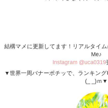
＜検索キーワ
カミーノ,スペイン巡礼,フランスの道,
戦,800km,ウォーキング,トレ
結構マメに更新してます！リアルタイムはIns
Me♪
Instagram @uca0319
▼世界一周バナーポチッで、ランキング
(_ _)ｍ▼