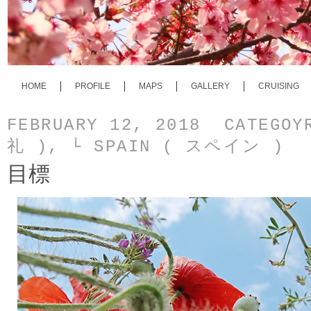
HOME
PROFILE
MAPS
GALLERY
CRUISING
FEBRUARY 12, 2018 CATEGO
礼 )
,
└ SPAIN ( スペイン )
目標