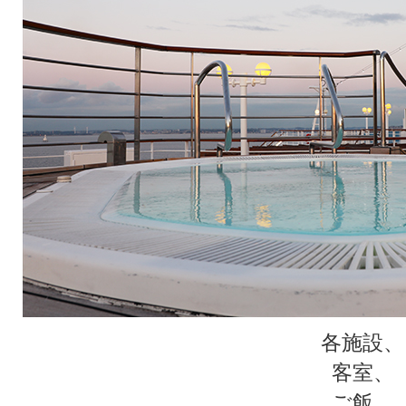
各施設、
客室、
ご飯、