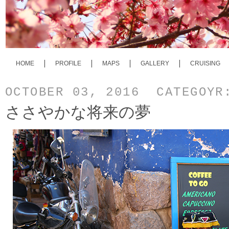
HOME
PROFILE
MAPS
GALLERY
CRUISING
OCTOBER 03, 2016 CATEGOY
ささやかな将来の夢