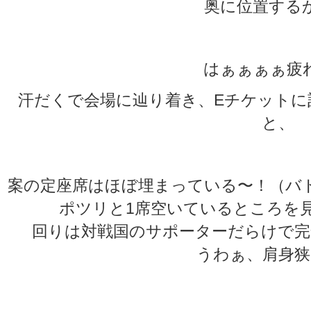
奥に位置する
はぁぁぁぁ疲
汗だくで会場に辿り着き、Eチケットに
と、
案の定座席はほぼ埋まっている〜！（バ
ポツリと1席空いているところを
回りは対戦国のサポーターだらけで完
うわぁ、肩身狭
★
★