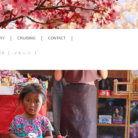
RY
CRUISING
CONTACT
ICO ( メキシコ )