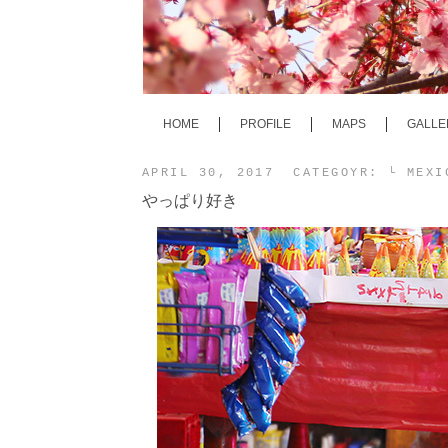
HOME
PROFILE
MAPS
GALLE
APRIL 30, 2017 CATEGOYR:
└ MEX
やっぱり好き