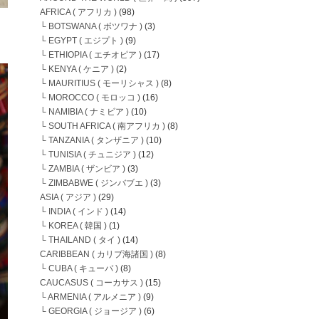
AFRICA ( アフリカ )
(98)
└ BOTSWANA ( ボツワナ )
(3)
└ EGYPT ( エジプト )
(9)
└ ETHIOPIA ( エチオピア )
(17)
└ KENYA ( ケニア )
(2)
└ MAURITIUS ( モーリシャス )
(8)
└ MOROCCO ( モロッコ )
(16)
└ NAMIBIA ( ナミビア )
(10)
└ SOUTH AFRICA ( 南アフリカ )
(8)
└ TANZANIA ( タンザニア )
(10)
└ TUNISIA ( チュニジア )
(12)
└ ZAMBIA ( ザンビア )
(3)
└ ZIMBABWE ( ジンバブエ )
(3)
ASIA ( アジア )
(29)
└ INDIA ( インド )
(14)
└ KOREA ( 韓国 )
(1)
└ THAILAND ( タイ )
(14)
CARIBBEAN ( カリブ海諸国 )
(8)
└ CUBA ( キューバ )
(8)
CAUCASUS ( コーカサス )
(15)
└ ARMENIA ( アルメニア )
(9)
└ GEORGIA ( ジョージア )
(6)