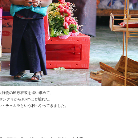
大好物の民族衣装を追い求めて、
サンクリから10kmほど離れた、
ン・チャムラという村へやってきました。
★
★