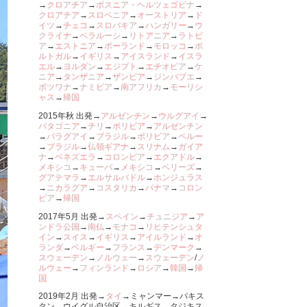
→
クロアチア
→
ボスニア・ヘルツェゴビナ
→
クロアチア
→
スロベニア
→
オーストリア
→
ド
イツ
→
チェコ
→
スロバキア
→
ハンガリー
→
ウ
クライナ
→
ベラルーシ
→
リトアニア
→
ラトビ
ア
→
エストニア
→
ポーランド
→
モロッコ
→
ポ
ルトガル
→
イギリス
→
アイスランド
→
イスラ
エル
→
ヨルダン
→
エジプト
→
エチオピア
→
ケ
ニア
→
タンザニア
→
ザンビア
→
ジンバブエ
→
ボツワナ
→
ナミビア
→
南アフリカ
→
モーリシ
ャス
→
帰国
2015年秋 出発→
アルゼンチン
→
ウルグアイ
→
パタゴニア
→
チリ
→
ボリビア
→
アルゼンチン
→
パラグアイ
→
ブラジル
→
ボリビア
→
ペルー
→
ブラジル
→
仏領ギアナ
→
スリナム
→
ガイア
ナ
→
ベネズエラ
→
コロンビア
→
エクアドル
→
メキシコ
→
キューバ
→
メキシコ
→
ベリーズ
→
グアテマラ
→
エルサルバドル
→
ホンジュラス
→
ニカラグア
→
コスタリカ
→
パナマ
→
コロン
ビア
→
帰国
2017年5月 出発→
スペイン
→
チュニジア
→
ア
ンドラ公国
→
南仏
→
モナコ
→
リヒテンシュタ
イン
→
スイス
→
イギリス
→
アイルランド
→
オ
ランダ
→
ベルギー
→
フランス
→
デンマーク
→
スウェーデン
→
ノルウェー
→
スウェーデン
/
ノ
ルウェー
→
フィンランド
→
ロシア
→
韓国
→
帰
国
2019年2月 出発→
タイ
→ミャンマー→パキス
タン→ウイグル自治区→キルギス→タジキス