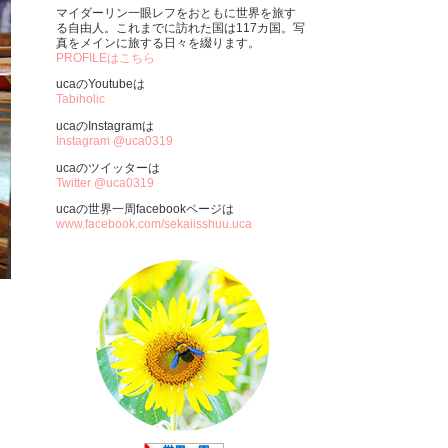
マイダーリン一眼レフをおともに世界を旅す
る自由人。これまでに訪れた国は117カ国。写
真をメインに旅する日々を綴ります。
PROFILEはこちら
ucaのYoutubeは
Tabiholic
ucaのInstagramは
Instagram @uca0319
ucaのツイッターは
Twitter @uca0319
ucaの世界一周facebookページは
www.facebook.com/sekaiisshuu.uca