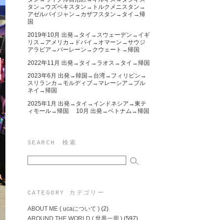
タン→ウズベキスタン→トルクメニスタン→
アゼルバイジャン→カザフスタン→タイ→帰
国
2019年10月 出発→タイ→スウェーデン→イギ
リス→アメリカ→ドバイ→オマーン→サウジ
アラビア→バーレーン→クウェート→帰国
2022年11月 出発→タイ→ラオス→タイ→帰国
2023年6月 出発→韓国→台湾→フィリピン→
スリランカ→モルディブ→マレーシア→ブル
ネイ→帰国
2025年1月 出発→タイ→インドネシア→東テ
ィモール→帰国 10月 出発→ベトナム→帰国
SEARCH 検索
CATEGORY カテゴリー
ABOUT ME ( ucaについて )
(2)
AROUND THE WORLD ( 世界一周 )
(597)