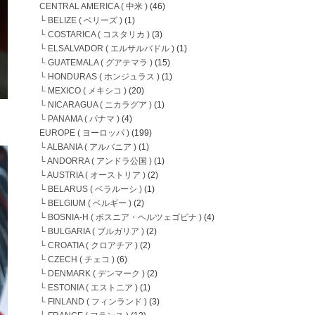
CENTRAL AMERICA ( 中米 )
(46)
└ BELIZE ( ベリーズ )
(1)
└ COSTARICA ( コスタリカ )
(3)
└ ELSALVADOR ( エルサルバドル )
(1)
└ GUATEMALA ( グアテマラ )
(15)
└ HONDURAS ( ホンジュラス )
(1)
└ MEXICO ( メキシコ )
(20)
└ NICARAGUA ( ニカラグア )
(1)
└ PANAMA ( パナマ )
(4)
EUROPE ( ヨーロッパ )
(199)
└ ALBANIA ( アルバニア )
(1)
└ ANDORRA ( アンドラ公国 )
(1)
└ AUSTRIA ( オーストリア )
(2)
└ BELARUS ( ベラルーシ )
(1)
└ BELGIUM ( ベルギー )
(2)
└ BOSNIA-H ( ボスニア・ヘルツェゴビナ )
(4)
└ BULGARIA ( ブルガリア )
(2)
└ CROATIA ( クロアチア )
(2)
└ CZECH ( チェコ )
(6)
└ DENMARK ( デンマーク )
(2)
└ ESTONIA ( エストニア )
(1)
└ FINLAND ( フィンランド )
(3)