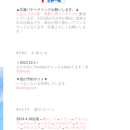
▲応援バナークリックお願いします。▲
にほんブログ村 世界一周ランキング
に参加
しています。1日1回のCLICKが順位に反映さ
れる仕組みです。表示が切り替わってワンカ
ウントとなります。応援よろしくお願いしま
す！
NEWS お知らせ
＜2023.10.1＞
ささやかにYoutubeチャンネル始めてます！笑
Tabiholic
▼宿の予約サイト▼
いつもこちらを利用しています。
Booking.com
ROUTE 旅のルート
2014.4.18出発→
南インド
→
イラン
→
アルメニ
ア
→
グルジア
→
トルコ
→
ブルガリア
→
ギリシ
ャ
→
マケドニア
→
アルバニア
→
モンテネグロ