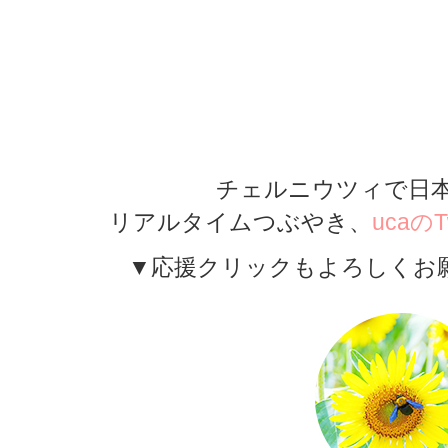
★
＜検索キーワ
プラハ,ストラホフ修道院,チェコ,世界一
書館,観光,
チェルニウツィで日本
リアルタイムつぶやき、
ucaのTw
▼応援クリックもよろしくお願い