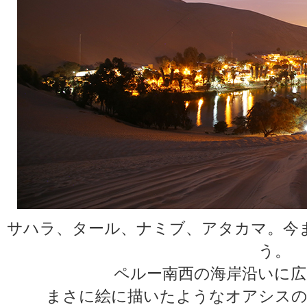
サハラ、タール、ナミブ、アタカマ。今
う。
ペルー南西の海岸沿いに広
まさに絵に描いたようなオアシスの