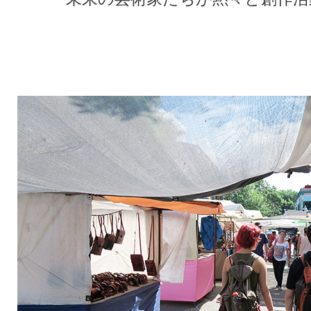
★
★
★