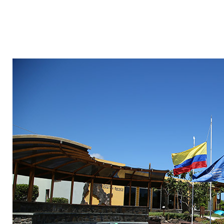
★
★
★