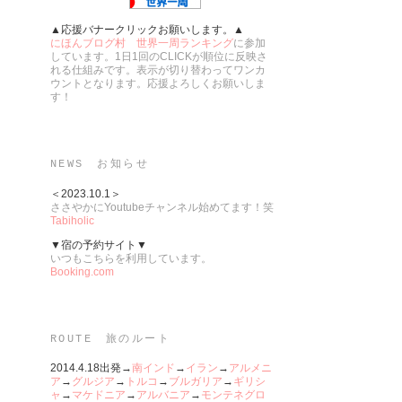
▲応援バナークリックお願いします。▲
にほんブログ村 世界一周ランキング
に参加
しています。1日1回のCLICKが順位に反映さ
れる仕組みです。表示が切り替わってワンカ
ウントとなります。応援よろしくお願いしま
す！
NEWS お知らせ
＜2023.10.1＞
ささやかにYoutubeチャンネル始めてます！笑
Tabiholic
▼宿の予約サイト▼
いつもこちらを利用しています。
Booking.com
ROUTE 旅のルート
2014.4.18出発→
南インド
→
イラン
→
アルメニ
ア
→
グルジア
→
トルコ
→
ブルガリア
→
ギリシ
）
ャ
→
マケドニア
→
アルバニア
→
モンテネグロ