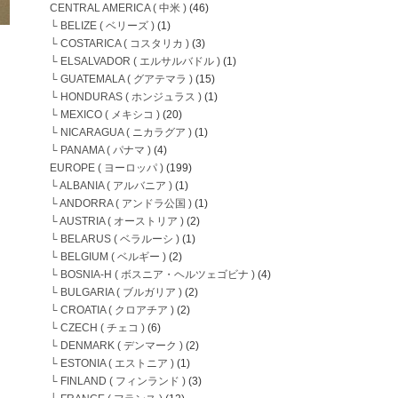
CENTRAL AMERICA ( 中米 )
(46)
└ BELIZE ( ベリーズ )
(1)
└ COSTARICA ( コスタリカ )
(3)
└ ELSALVADOR ( エルサルバドル )
(1)
└ GUATEMALA ( グアテマラ )
(15)
└ HONDURAS ( ホンジュラス )
(1)
└ MEXICO ( メキシコ )
(20)
└ NICARAGUA ( ニカラグア )
(1)
└ PANAMA ( パナマ )
(4)
EUROPE ( ヨーロッパ )
(199)
└ ALBANIA ( アルバニア )
(1)
└ ANDORRA ( アンドラ公国 )
(1)
└ AUSTRIA ( オーストリア )
(2)
└ BELARUS ( ベラルーシ )
(1)
└ BELGIUM ( ベルギー )
(2)
└ BOSNIA-H ( ボスニア・ヘルツェゴビナ )
(4)
└ BULGARIA ( ブルガリア )
(2)
└ CROATIA ( クロアチア )
(2)
└ CZECH ( チェコ )
(6)
└ DENMARK ( デンマーク )
(2)
└ ESTONIA ( エストニア )
(1)
└ FINLAND ( フィンランド )
(3)