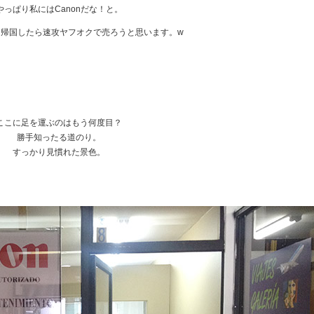
やっぱり私にはCanonだな！と。
は、帰国したら速攻ヤフオクで売ろうと思います。w
★
★
★
★
ここに足を運ぶのはもう何度目？
勝手知ったる道のり。
すっかり見慣れた景色。
★
★