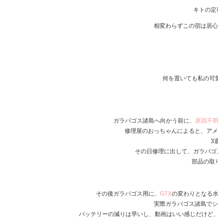
キトの定
相変わらずこの宿は居心
何を置いても私の可
ガラパゴス諸島へ向かう前に、
原因不明
修理屋のおっちゃんによると、アメ
3
その日修理に出して、ガラパゴ
部品の取
その後ガラパゴス用に、
G7X
の変わりとなる水
実際ガラパゴス諸島でシ
バッテリーの減りは早いし、動画はいい感じだけど、