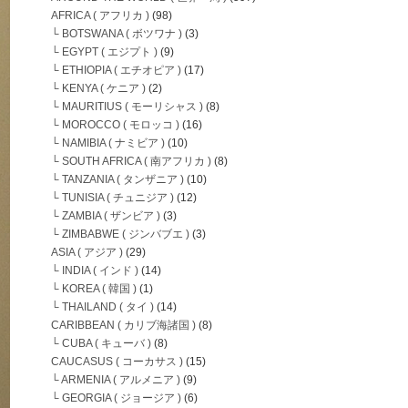
AFRICA ( アフリカ )
(98)
└ BOTSWANA ( ボツワナ )
(3)
└ EGYPT ( エジプト )
(9)
└ ETHIOPIA ( エチオピア )
(17)
└ KENYA ( ケニア )
(2)
└ MAURITIUS ( モーリシャス )
(8)
└ MOROCCO ( モロッコ )
(16)
└ NAMIBIA ( ナミビア )
(10)
└ SOUTH AFRICA ( 南アフリカ )
(8)
└ TANZANIA ( タンザニア )
(10)
└ TUNISIA ( チュニジア )
(12)
└ ZAMBIA ( ザンビア )
(3)
└ ZIMBABWE ( ジンバブエ )
(3)
ASIA ( アジア )
(29)
└ INDIA ( インド )
(14)
└ KOREA ( 韓国 )
(1)
└ THAILAND ( タイ )
(14)
CARIBBEAN ( カリブ海諸国 )
(8)
└ CUBA ( キューバ )
(8)
CAUCASUS ( コーカサス )
(15)
└ ARMENIA ( アルメニア )
(9)
└ GEORGIA ( ジョージア )
(6)