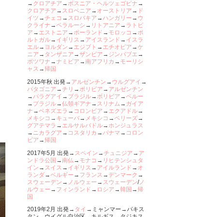
→
クロアチア
→
ボスニア・ヘルツェゴビナ
→
クロアチア
→
スロベニア
→
オーストリア
→
ド
イツ
→
チェコ
→
スロバキア
→
ハンガリー
→
ウ
クライナ
→
ベラルーシ
→
リトアニア
→
ラトビ
ア
→
エストニア
→
ポーランド
→
モロッコ
→
ポ
ルトガル
→
イギリス
→
アイスランド
→
イスラ
エル
→
ヨルダン
→
エジプト
→
エチオピア
→
ケ
ニア
→
タンザニア
→
ザンビア
→
ジンバブエ
→
ボツワナ
→
ナミビア
→
南アフリカ
→
モーリシ
ャス
→
帰国
2015年秋 出発→
アルゼンチン
→
ウルグアイ
→
パタゴニア
→
チリ
→
ボリビア
→
アルゼンチン
→
パラグアイ
→
ブラジル
→
ボリビア
→
ペルー
→
ブラジル
→
仏領ギアナ
→
スリナム
→
ガイア
ナ
→
ベネズエラ
→
コロンビア
→
エクアドル
→
メキシコ
→
キューバ
→
メキシコ
→
ベリーズ
→
グアテマラ
→
エルサルバドル
→
ホンジュラス
→
ニカラグア
→
コスタリカ
→
パナマ
→
コロン
ビア
→
帰国
2017年5月 出発→
スペイン
→
チュニジア
→
ア
ンドラ公国
→
南仏
→
モナコ
→
リヒテンシュタ
イン
→
スイス
→
イギリス
→
アイルランド
→
オ
ランダ
→
ベルギー
→
フランス
→
デンマーク
→
スウェーデン
→
ノルウェー
→
スウェーデン
/
ノ
ルウェー
→
フィンランド
→
ロシア
→
韓国
→
帰
国
2019年2月 出発→
タイ
→ミャンマー→パキス
タン→ウイグル自治区→キルギス→タジキス