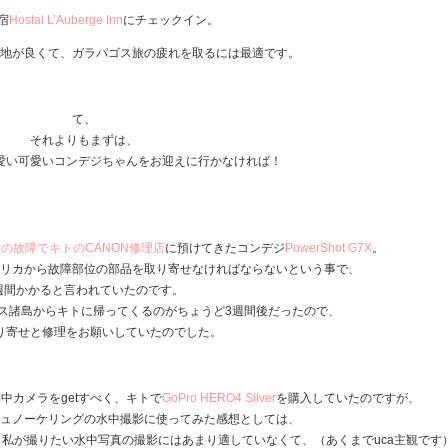
宿
Hostal L’Auberge Inn
にチェックイン。
地が良くて、ガラパゴス旅の疲れを取るには最適です。
て、
それよりもまずは、
愛い可愛いコンデジちゃんをお迎えに行かなければ！
★
★
の故障でキトのCANON修理店
に預けてきたコンデジ
PowerShot G7X
。
リカから故障部位の部品を取り寄せなければならないという事で、
週間かかると言われていたのです。
ス諸島からキトに帰ってくるのがちょうど3週間後だったので、
り寄せと修理をお願いしていたのでした。
中カメラをgetすべく、キトで
GoPro HERO4 Silver
を購入していたのですが、
ュノーケリングの水中撮影に使ってみた感想としては、
私が撮りたい水中写真の撮影にはあまり適していなくて、（あくまでuca主観です