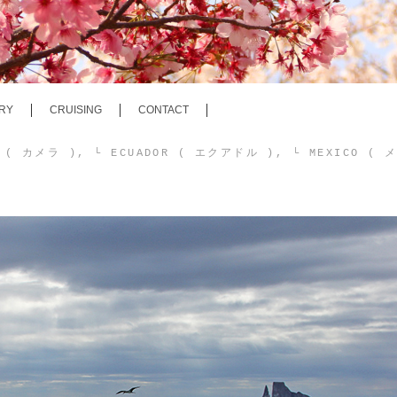
RY
CRUISING
CONTACT
A ( カメラ )
,
└ ECUADOR ( エクアドル )
,
└ MEXICO ( 