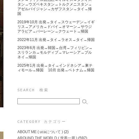
タン→ウズベキスタン→トルクメニスタン→
アゼルバイジャン→カザフスタン→タイ→帰
国
2019年10月 出発→タイ→スウェーデン→イギ
リス→アメリカ→ドバイ→オマーン→サウジ
アラビア→バーレーン→クウェート→帰国
2022年11月 出発→タイ→ラオス→タイ→帰国
2023年6月 出発→韓国→台湾→フィリピン→
スリランカ→モルディブ→マレーシア→ブル
ネイ→帰国
2025年1月 出発→タイ→インドネシア→東テ
ィモール→帰国 10月 出発→ベトナム→帰国
SEARCH 検索
CATEGORY カテゴリー
ABOUT ME ( ucaについて )
(2)
AROUND THE WORLD ( 世界一周 )
(597)