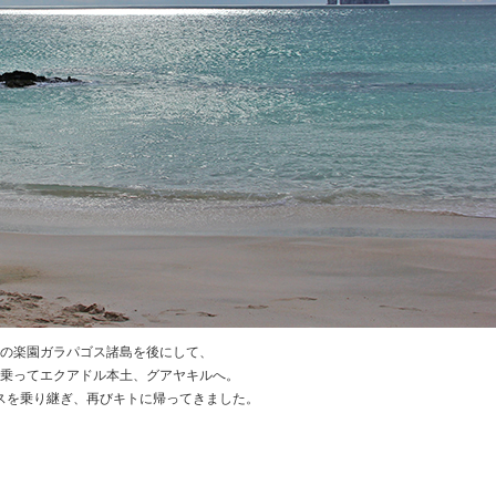
の楽園ガラパゴス諸島を後にして、
乗ってエクアドル本土、グアヤキルへ。
スを乗り継ぎ、再びキトに帰ってきました。
★
★