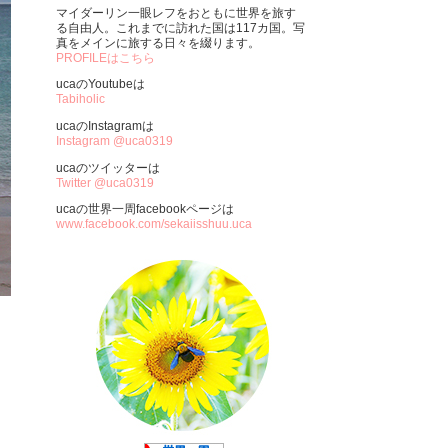
マイダーリン一眼レフをおともに世界を旅す
る自由人。これまでに訪れた国は117カ国。写
真をメインに旅する日々を綴ります。
PROFILEはこちら
ucaのYoutubeは
Tabiholic
ucaのInstagramは
Instagram @uca0319
ucaのツイッターは
Twitter @uca0319
ucaの世界一周facebookページは
www.facebook.com/sekaiisshuu.uca